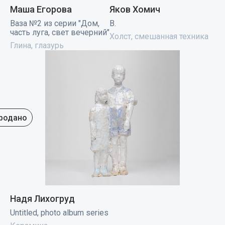
Маша Егорова
Яков Хомич
Ваза №2 из серии "Дом,
B.
часть луга, свет вечерний"
Холст, смешанная техника
Глина, глазурь
родано
Надя Лихогруд
Untitled, photo album series