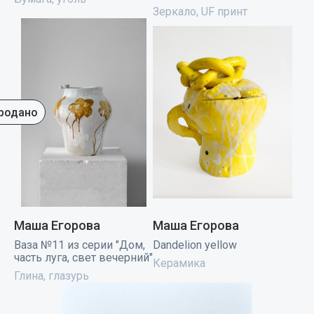
Зеркало, UF принт
родано
Маша Егорова
Маша Егорова
Ваза №11 из серии "Дом,
Dandelion yellow
часть луга, свет вечерний"
Керамика
Глина, глазурь