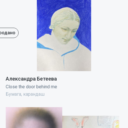
родано
Александра Бетеева
Close the door behind me
Бумага, карандаш