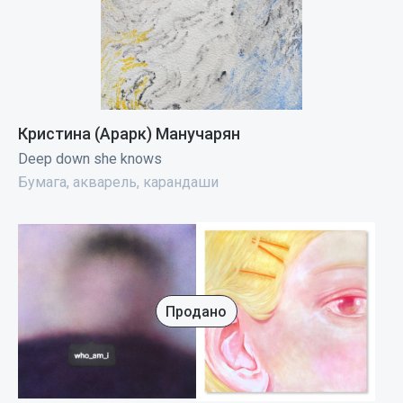
Кристина (Арарк) Манучарян
Deep down she knows
Бумага, акварель, карандаши
Продано