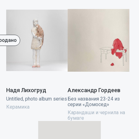
родано
Надя Лихогруд
Александр Гордеев
Untitled, photo album series
Без названия 23-24 из
серии «Домосед»
Керамика
Карандаши и чернила на
бумаге