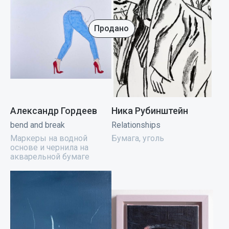
Продано
Александр Гордеев
Ника Рубинштейн
bend and break
Relationships
Маркеры на водной
Бумага, уголь
основе и чернила на
акварельной бумаге