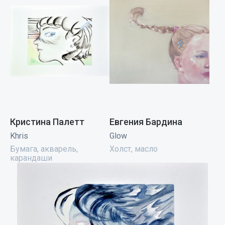
Кристина Палетт
Евгения Бардина
Khris
Glow
Бумага, акварель,
Холст, масло
карандаши