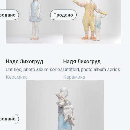
родано
Продано
Надя Лихогруд
Надя Лихогруд
Untitled, photo album series
Untitled, photo album series
Керамика
Керамика
родано