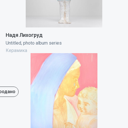
Надя Лихогруд
Untitled, photo album series
Керамика
родано