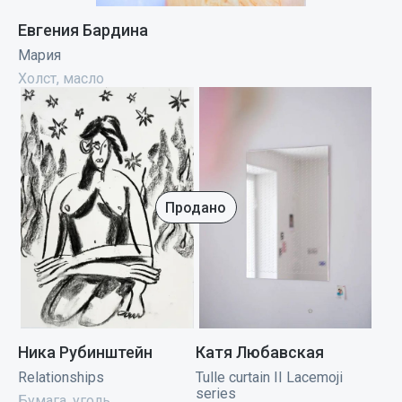
Евгения Бардина
Мария
Холст, масло
Продано
Ника Рубинштейн
Катя Любавская
Relationships
Tulle curtain II Lacemoji
series
Бумага, уголь