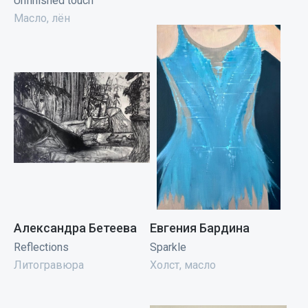
Unfinished touch
Масло, лён
Александра Бетеева
Евгения Бардина
Reflections
Sparkle
Литогравюра
Холст, масло