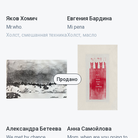
Яков Хомич
Евгения Бардина
Mr.who.
Mi pena
Холст, смешанная техника
Холст, масло
Продано
Александра Бетеева
Анна Самойлова
We met by chance
Mom, when are you going to