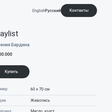
Контакты
English
Русский
aylist
гения Бардина
00.000
Купить
змер
60 x 70
см
диа
Живопись
ериал
Масло, холст