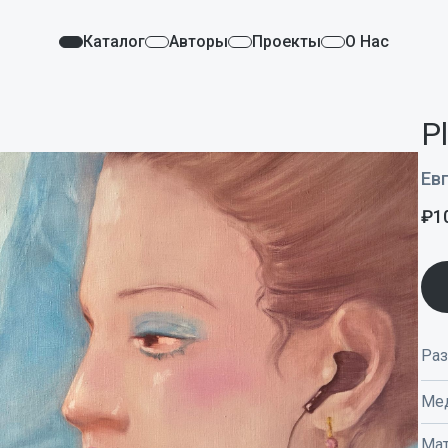
Каталог
Авторы
Проекты
О Нас
Pl
Ев
₽
1
Ра
Ме
Мат