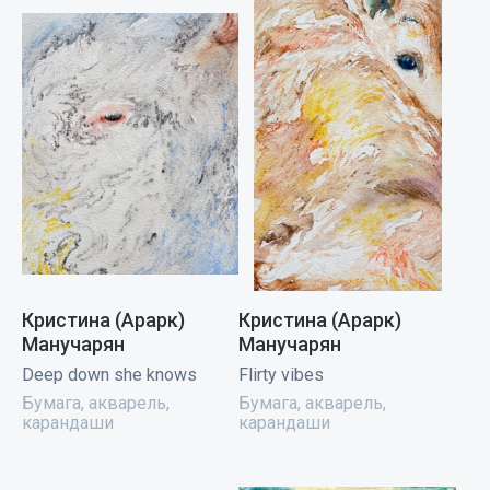
Кристина (Арарк)
Кристина (Арарк)
Манучарян
Манучарян
Deep down she knows
Flirty vibes
Бумага, акварель,
Бумага, акварель,
карандаши
карандаши