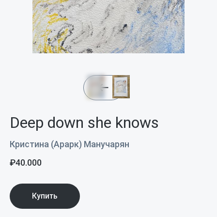
Deep down she knows
Кристина (Арарк) Манучарян
₽
40.000
Купить