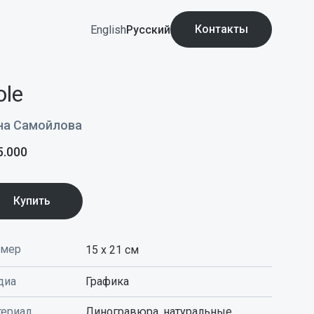
Контакты
English
Русский
ole
на Самойлова
5.000
Купить
змер
15 x 21
см
диа
Графика
ериал
Линогравюра, натуральные