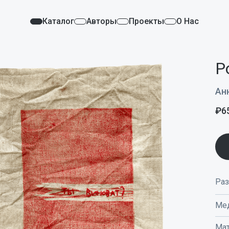
Каталог
Авторы
Проекты
О Нас
P
Ан
₽
6
Ра
Ме
Мат