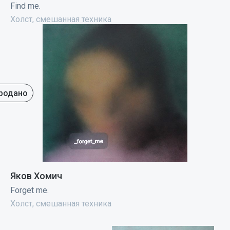
Find me.
Холст, смешанная техника
родано
Яков Хомич
Forget me.
Холст, смешанная техника