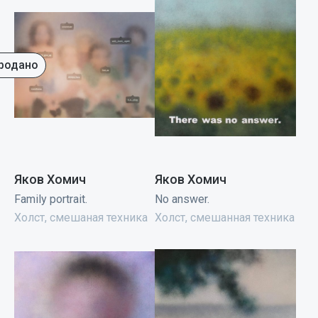
родано
Яков Хомич
Яков Хомич
Family portrait.
No answer.
Холст, смешаная техника
Холст, смешанная техника