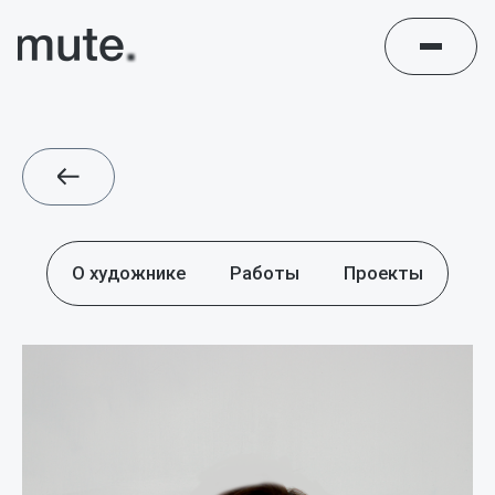
О художнике
Работы
Проекты